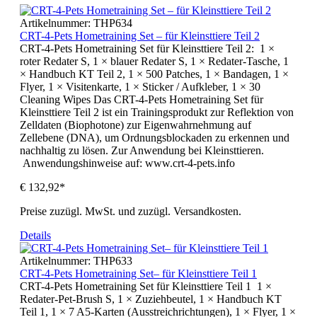
Artikelnummer:
THP634
CRT-4-Pets Hometraining Set – für Kleinsttiere Teil 2
CRT-4-Pets Hometraining Set für Kleinsttiere Teil 2: 1 ×
roter Redater S, 1 × blauer Redater S, 1 × Redater-Tasche, 1
× Handbuch KT Teil 2, 1 × 500 Patches, 1 × Bandagen, 1 ×
Flyer, 1 × Visitenkarte, 1 × Sticker / Aufkleber, 1 × 30
Cleaning Wipes Das CRT-4-Pets Hometraining Set für
Kleinsttiere Teil 2 ist ein Trainingsprodukt zur Reflektion von
Zelldaten (Biophotone) zur Eigenwahrnehmung auf
Zellebene (DNA), um Ordnungsblockaden zu erkennen und
nachhaltig zu lösen. Zur Anwendung bei Kleinsttieren.
Anwendungshinweise auf: www.crt-4-pets.info
€ 132,92*
Preise zuzügl. MwSt. und zuzügl. Versandkosten.
Details
Artikelnummer:
THP633
CRT-4-Pets Hometraining Set– für Kleinsttiere Teil 1
CRT-4-Pets Hometraining Set für Kleinsttiere Teil 1 1 ×
Redater-Pet-Brush S, 1 × Zuziehbeutel, 1 × Handbuch KT
Teil 1, 1 × 7 A5-Karten (Ausstreichrichtungen), 1 × Flyer, 1 ×