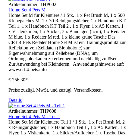
Artikelnummer:
THP602
Home Set 4 Pets M
Home Set M für Kleintiere / 1 Stk. 1 x Pet Brush M, 1 x 500
Klebepatches M, 1 x 30 Reinigungstücher, 1 x Handbuch KT
Teil 1, 1 x Handbuch KT Teil 2 , 1 x Flyer, 1 x A5 Karten, 1
x Visitenkarten, 1 x Sticker, 2 x Bandagen (5cm), 1 x Redater
M blue, 1 x Redater M red, 1 x kleine grüne Tasche Das
CRT-4-Pets Redater Home Set M ist ein Trainingsprodukt zur
Reflektion von Zelldaten (Biophotone) zur
Eigenwahrnehmung auf Zellebene (DNA), um
Ordnungsblockaden zu erkennen und nachhaltig zu lösen.
Zur Anwendung bei Kleintieren. Anwendungshinweise auf:
www.crt-4-pets.info
€ 256,30*
Preise zuzügl. MwSt. und zuzügl. Versandkosten.
Details
Artikelnummer:
THP608
Home Set 4 Pets M - Teil 1
Home Set M für Kleintiere Teil 1 / 1 Stk. 1 x Pet Brush M, 2
x Reinigungstücher, 1 x Handbuch Teil 1 , 1 x A5 Karten, 1 x
Flyer, 1 x Visitenkarte, 1 x Sticker/Aufkleber, 1 x Tasche Das