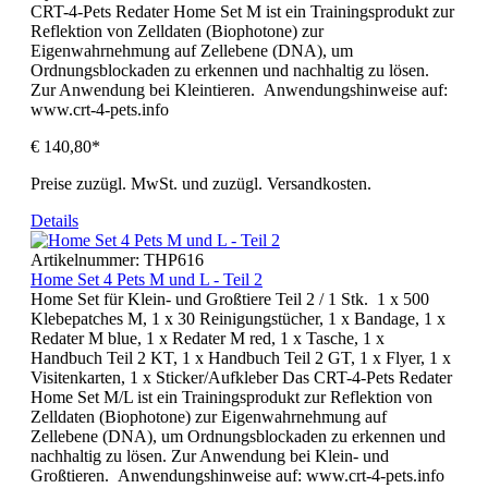
CRT-4-Pets Redater Home Set M ist ein Trainingsprodukt zur
Reflektion von Zelldaten (Biophotone) zur
Eigenwahrnehmung auf Zellebene (DNA), um
Ordnungsblockaden zu erkennen und nachhaltig zu lösen.
Zur Anwendung bei Kleintieren. Anwendungshinweise auf:
www.crt-4-pets.info
€ 140,80*
Preise zuzügl. MwSt. und zuzügl. Versandkosten.
Details
Artikelnummer:
THP616
Home Set 4 Pets M und L - Teil 2
Home Set für Klein- und Großtiere Teil 2 / 1 Stk. 1 x 500
Klebepatches M, 1 x 30 Reinigungstücher, 1 x Bandage, 1 x
Redater M blue, 1 x Redater M red, 1 x Tasche, 1 x
Handbuch Teil 2 KT, 1 x Handbuch Teil 2 GT, 1 x Flyer, 1 x
Visitenkarten, 1 x Sticker/Aufkleber Das CRT-4-Pets Redater
Home Set M/L ist ein Trainingsprodukt zur Reflektion von
Zelldaten (Biophotone) zur Eigenwahrnehmung auf
Zellebene (DNA), um Ordnungsblockaden zu erkennen und
nachhaltig zu lösen. Zur Anwendung bei Klein- und
Großtieren. Anwendungshinweise auf: www.crt-4-pets.info