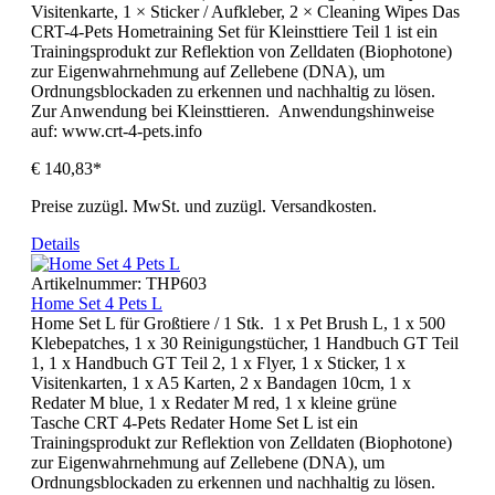
Visitenkarte, 1 × Sticker / Aufkleber, 2 × Cleaning Wipes Das
CRT-4-Pets Hometraining Set für Kleinsttiere Teil 1 ist ein
Trainingsprodukt zur Reflektion von Zelldaten (Biophotone)
zur Eigenwahrnehmung auf Zellebene (DNA), um
Ordnungsblockaden zu erkennen und nachhaltig zu lösen.
Zur Anwendung bei Kleinsttieren. Anwendungshinweise
auf: www.crt-4-pets.info
€ 140,83*
Preise zuzügl. MwSt. und zuzügl. Versandkosten.
Details
Artikelnummer:
THP603
Home Set 4 Pets L
Home Set L für Großtiere / 1 Stk. 1 x Pet Brush L, 1 x 500
Klebepatches, 1 x 30 Reinigungstücher, 1 Handbuch GT Teil
1, 1 x Handbuch GT Teil 2, 1 x Flyer, 1 x Sticker, 1 x
Visitenkarten, 1 x A5 Karten, 2 x Bandagen 10cm, 1 x
Redater M blue, 1 x Redater M red, 1 x kleine grüne
Tasche CRT 4-Pets Redater Home Set L ist ein
Trainingsprodukt zur Reflektion von Zelldaten (Biophotone)
zur Eigenwahrnehmung auf Zellebene (DNA), um
Ordnungsblockaden zu erkennen und nachhaltig zu lösen.